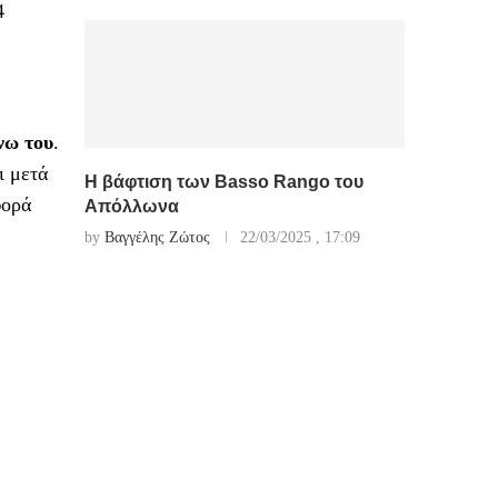
4
νω του
.
ι μετά
Η βάφτιση των Basso Rango του
φορά
Απόλλωνα
by
Βαγγέλης Ζώτος
22/03/2025 , 17:09