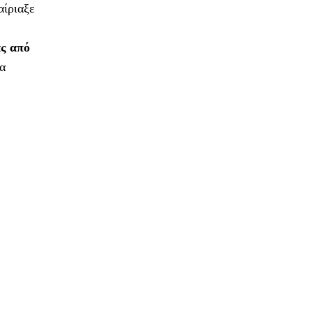
αίριαξε
ας από
να