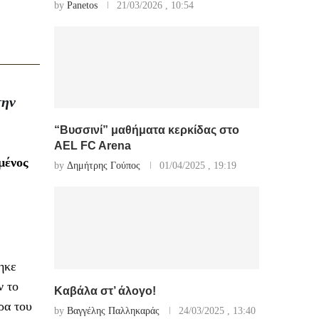
by
Panetos
21/03/2026 , 10:54
την
“Βυσσινί” μαθήματα κερκίδας στο
AEL FC Arena
μένος
by
Δημήτρης Γούπος
01/04/2025 , 19:19
ηκε
ν το
Καβάλα στ’ άλογο!
ρα του
by
Βαγγέλης Παλληκαράς
24/03/2025 , 13:40