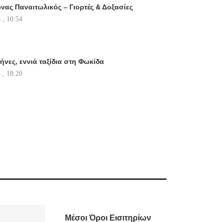
νας Παναιτωλικός – Γιορτές & Δοξασίες
 , 10:54
ήνες, εννιά ταξίδια στη Φωκίδα
 , 18:20
Μέσοι Όροι Εισιτηρίων