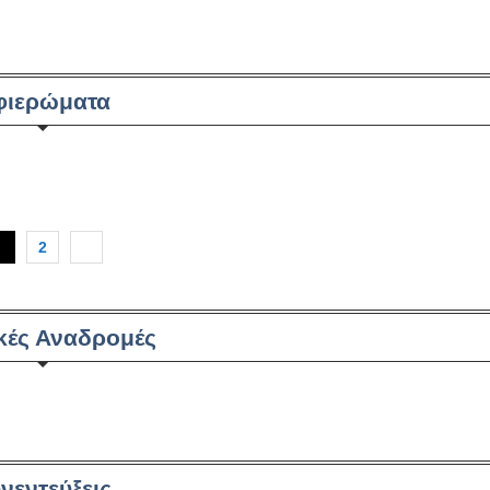
φιερώματα
1
2
ικές Αναδρομές
νεντεύξεις