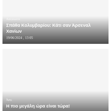
Αφιερώματα
Σπάθα Κολυμβαρίου: Κάτι σαν Άρσεναλ
Χανίων
19/06/2024 , 13:05
Άρης
Η πιο μεγάλη ώρα είναι τώρα!