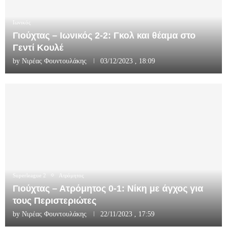
Ιωνικός
Γιούχτας – Ιωνικός 2-2: Γκολ και θέαμα στο
Γεντί Κουλέ
by
Νιρέας Φουντουλάκης
03/12/2023 , 18:09
Superleague 2
Ατρόμητος
Γιούχτας – Ατρόμητος 0-1: Νίκη με άγχος για
τους Περιστεριώτες
by
Νιρέας Φουντουλάκης
22/11/2023 , 17:59