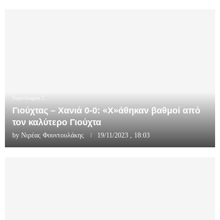
Superleague 2
Γιούχτας – Χανιά 0-0: «Χ»άθηκαν βαθμοί από
τον καλύτερο Γιούχτα
by
Νιρέας Φουντουλάκης
19/11/2023 , 18:03