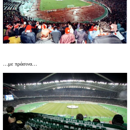
…με πράσινα…