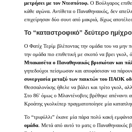
μετρήσει με τον Ντεσπότοφ.
Ο Βούλγαρος επιθετ
κάθε αγώνα. Αντίθετα ο Παναθηναικός, δεν απείλ
επιχείρησαν δύο σουτ από μακριά, δίχως αποτέλε
Το “καταστροφικό” δεύτερο ημίχρ
Ο Φατίχ Τερίμ βλέποντας την ομάδα του να μην π
την ομάδα πιο επιθετική με σκοπό να βρει γκολ, 
Μπακασέτα ο Παναθηναικός βρισκόταν και πάλι
γηπεδούχοι πείσμωσαν και αποφάσισαν να πάρουν
συνεργασία μεταξύ των παικτών του ΠΑΟΚ οδή
Θεσσαλονίκης ήθελε να βάλει και τρίτο γκολ, αλ
Στο 86′ όμως ο Μλαντένοβιτς βρέθηκε απέναντι απ
Κροάτης γκολκίπερ πραγματοποίησε μία καταπληκτ
Το “τριφύλλι” έκανε μία πάρα πολύ κακή εμφάνι
ομάδα
. Μετά από αυτό το ματς ο Παναθηναικός β