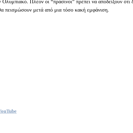
Ολυμπιακό. Πλέον οι “πράσινοι” πρέπει να αποδείξουν ότι 
ς θα πεισμώσουν μετά από μια τόσο κακή εμφάνιση.
YouTube