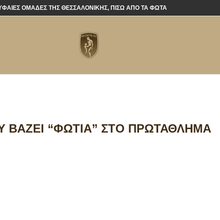
ΡΥΦΑΊΕΣ ΟΜΆΔΕΣ ΤΗΣ ΘΕΣΣΑΛΟΝΊΚΗΣ, ΠΊΣΩ ΑΠΌ ΤΑ ΦΏΤΑ
Υ ΒΆΖΕΙ “ΦΩΤΙΆ” ΣΤΟ ΠΡΩΤΆΘΛΗΜΑ