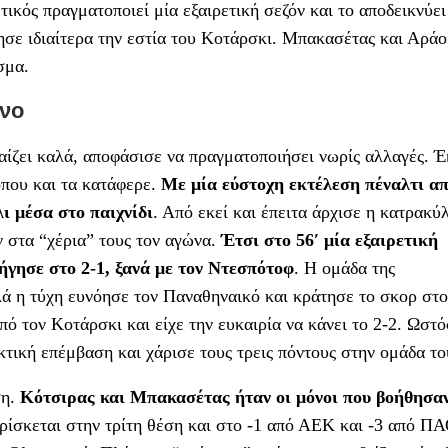
ικός πραγματοποιεί μία εξαιρετική σεζόν και το αποδεικνύει
ησε ιδιαίτερα την εστία του Κοτάρσκι. Μπακασέτας και Αράο
σμα.
ονο
αίζει καλά, αποφάσισε να πραγματοποιήσει νωρίς αλλαγές. 
όπου και τα κατάφερε.
Με μία εύστοχη εκτέλεση πέναλτι απ
 μέσα στο παιχνίδι
. Από εκεί και έπειτα άρχισε η κατρακύ
 στα “χέρια” τους τον αγώνα.
Έτσι στο 56′ μία εξαιρετική
γησε στο 2-1, ξανά με τον Ντεσπότοφ
. Η ομάδα της
λά η τύχη ευνόησε τον Παναθηναικό και κράτησε το σκορ στο
ό τον Κοτάρσκι και είχε την ευκαιρία να κάνει το 2-2. Ωστό
ική επέμβαση και χάρισε τους τρεις πόντους στην ομάδα το
ση.
Κότσιρας και Μπακασέτας ήταν οι μόνοι που βοήθησαν
ρίσκεται στην τρίτη θέση και στο -1 από ΑΕΚ και -3 από Π