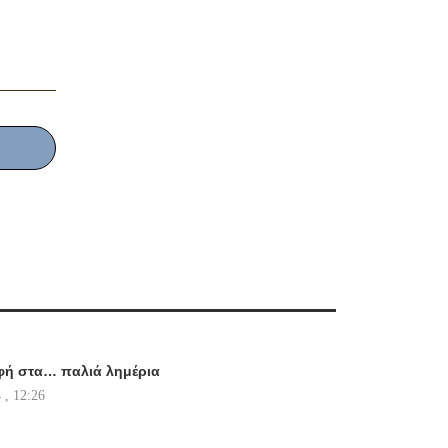
φή στα… παλιά λημέρια
 , 12:26