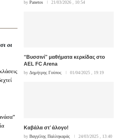
by
Panetos
21/03/2026 , 10:54
σι οι
“Βυσσινί” μαθήματα κερκίδας στο
AEL FC Arena
κλάσεις
by
Δημήτρης Γούπος
01/04/2025 , 19:19
εχτεί
ανάσα”
ία
Καβάλα στ’ άλογο!
by
Βαγγέλης Παλληκαράς
24/03/2025 , 13:40