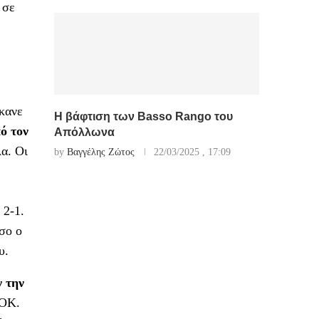
 σε
Έκανε
Η βάφτιση των Basso Rango του
ό τον
Απόλλωνα
λα. Οι
by
Βαγγέλης Ζώτος
22/03/2025 , 17:09
 2-1.
σο ο
υ.
 την
ΑΟΚ.