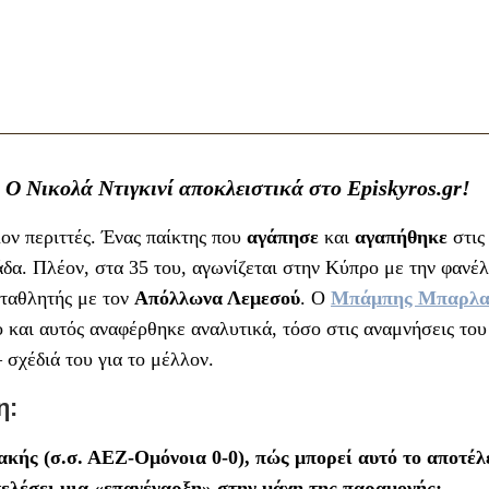
 Ο Νικολά Ντιγκινί αποκλειστικά στο Episkyros.gr!
ον περιττές. Ένας παίκτης που
αγάπησε
και
αγαπήθηκε
στις
δα. Πλέον, στα 35 του, αγωνίζεται στην Κύπρο με την φανέλ
ωταθλητής με τον
Απόλλωνα Λεμεσού
. Ο
Μπάμπης Μπαρλα
 και αυτός αναφέρθηκε αναλυτικά, τόσο στις αναμνήσεις του
 σχέδιά του για το μέλλον.
η:
ιακής (σ.σ. ΑΕΖ-Ομόνοια 0-0), πώς μπορεί αυτό το αποτέ
ελέσει μια «επανέναρξη» στην μάχη της παραμονής;