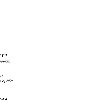
 για
Ευρώπη.
ης
ν ομάδα
ματα