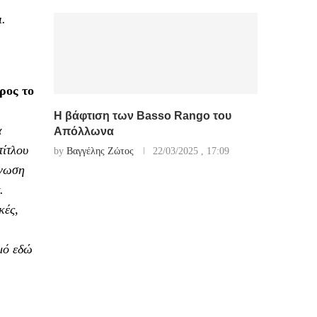
ι.
ρος το
Η βάφτιση των Basso Rango του
α
Απόλλωνα
τίτλου
by
Βαγγέλης Ζώτος
22/03/2025 , 17:09
άνωση
.
κές,
σμό εδώ