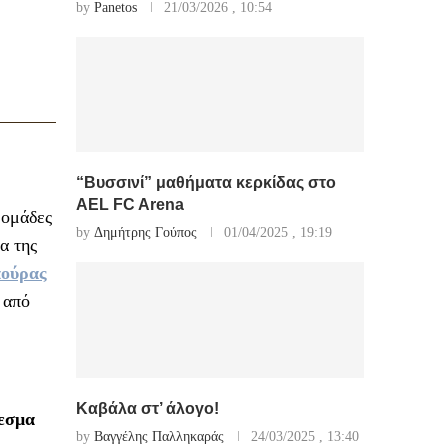
by
Panetos
21/03/2026 , 10:54
“Βυσσινί” μαθήματα κερκίδας στο
AEL FC Arena
 ομάδες
by
Δημήτρης Γούπος
01/04/2025 , 19:19
α της
ούρας
 από
Καβάλα στ’ άλογο!
λεσμα
by
Βαγγέλης Παλληκαράς
24/03/2025 , 13:40