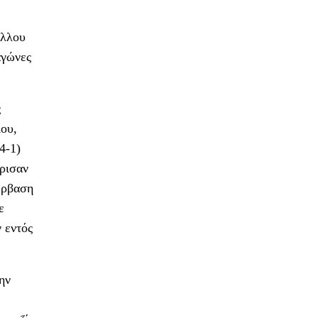
έλλου
αγώνες
ς
ίου,
4-1)
ρισαν
έρβαση
ε
 εντός
ην