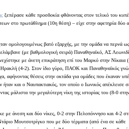
ας
ξεπέρασε κάθε προσδοκία φθάνοντας στον τελικό του κυπ
σεων στο πρωτάθλημα (10η θέση) – είχε στην αφετηρία δύο 
ταν ομολογουμένως βατό εξαρχής, με την ομάδα να περνά ω
ριελάμβανε (με βαθμολογική σειρά) Παναθηναϊκό, ΑΣ Λεωνιδ
υνεχίστηκε με άνετη επικράτηση επί του Μαρκό στην Νίκαια (
 Ηρακλή (4-2). Στον ίδιο γύρο, ΠΑΟΚ και Παναθηναϊκός γνώ
χα, αφήνοντας θέσεις στην οκτάδα για ομάδες που έκαναν υπ
ν ήταν και ο Ναυπακτιακός, τον οποίο ο Ιωνικός απέκλεισε σ
τας μάλιστα την μεγαλύτερη νίκη της ιστορίας του (8-0 στην
ε με άνεση και δύο νίκες, 0-2 στην Πελοπόννησο και 4-2 στ
Ντάριο Μουτσοτρίγκο που με δύο τέρματα (από ένα σε κάθε