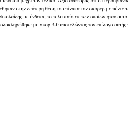
υ Ιωνικού μέχρι τον τελικό. Άξιο αναφοράς ότι ο Περουβιανό
έθηκαν στην δεύτερη θέση του πίνακα τον σκόρερ με πέντε 
κολαΐδης με ένδεκα, το τελευταίο εκ των οποίων ήταν αυτό
 ολοκληρώθηκε με σκορ 3-0 αποτελώντας τον επίλογο αυτής 