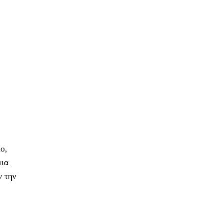
ο,
μια
ν την