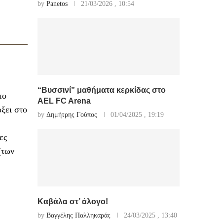
by
Panetos
21/03/2026 , 10:54
“Βυσσινί” μαθήματα κερκίδας στο
το
AEL FC Arena
ξει στο
by
Δημήτρης Γούπος
01/04/2025 , 19:19
ες
(των
Καβάλα στ’ άλογο!
by
Βαγγέλης Παλληκαράς
24/03/2025 , 13:40