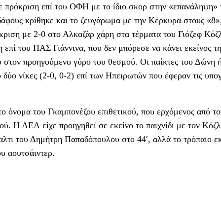
 πρόκριση επί του ΟΦΗ με το ίδιο σκορ στην «επανάληψη» 
δάφους κρίθηκε και το ζευγάρωμα με την Κέρκυρα στους «8»
κριση με 2-0 στο Αλκαζάρ χάρη στα τέρματα του Γιόζεφ Κόζλ
η επί του ΠΑΣ Γιάννινα, που δεν μπόρεσε να κάνει εκείνος τ
 στον προηγούμενο γύρο του θεσμού. Οι παίκτες του Δώνη 
 δύο νίκες (2-0, 0-2) επί των Ηπειρωτών που έφεραν τις υπο
το όνομα του Γκαμπονέζου επιθετικού, που ερχόμενος από το
ού. Η ΑΕΛ είχε προηγηθεί σε εκείνο το παιχνίδι με τον Κόζλ
ναλτι του Δημήτρη Παπαδόπουλου στο 44′, αλλά το τρόπαιο ε
ου αουτσάιντερ.