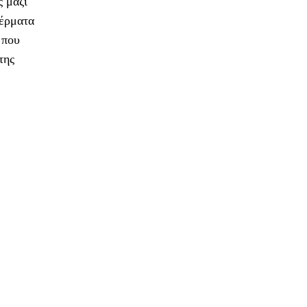
ς μαζί
τέρματα
 που
της