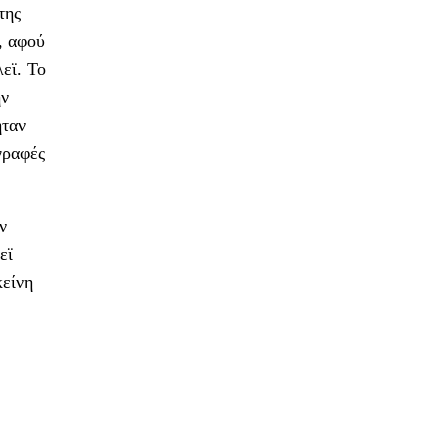
της
, αφού
εϊ. Το
ην
ήταν
γραφές
ν
εϊ
κείνη