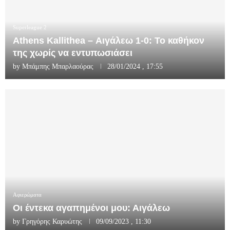
Superleague 2
Athens Kallithea – Αιγάλεω 1-0: Το καθήκον
της χωρίς να εντυπωσιάσει
by
Μπάμπης Μπαρλαούρας
28/01/2024 , 17:55
Αφιερώματα
Οι έντεκα αγαπημένοι μου: Αιγάλεω
by
Γρηγόρης Καρυώτης
09/09/2023 , 11:30