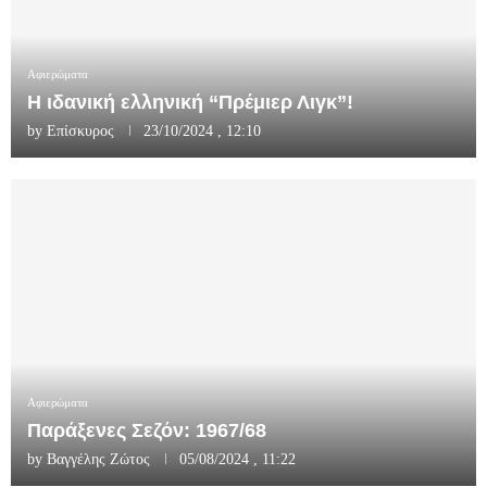
Αφιερώματα
Η ιδανική ελληνική “Πρέμιερ Λιγκ”!
by
Επίσκυρος
23/10/2024 , 12:10
Αφιερώματα
Παράξενες Σεζόν: 1967/68
by
Βαγγέλης Ζώτος
05/08/2024 , 11:22