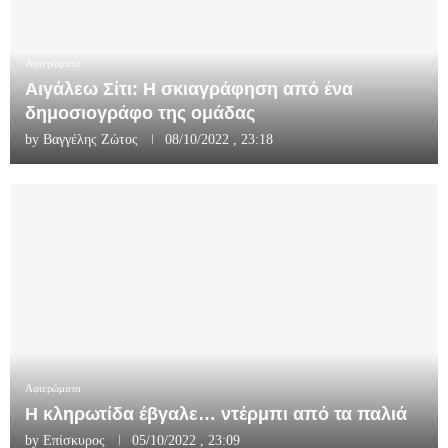
Αφιερώματα
Αιγάλεω Σίτι: Η σκιαγράφηση από ένα
δημοσιογράφο της ομάδας
by
Βαγγέλης Ζώτος
08/10/2022 , 23:18
Αφιερώματα
Η κληρωτίδα έβγαλε… ντέρμπι από τα παλιά
by
Επίσκυρος
05/10/2022 , 23:09