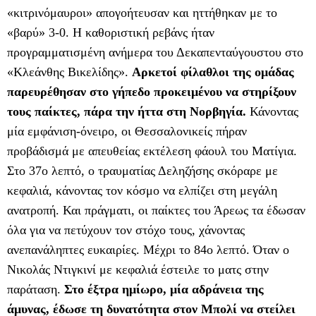
«κιτρινόμαυροι» απογοήτευσαν και ηττήθηκαν με το
«βαρύ» 3-0. Η καθοριστική ρεβάνς ήταν
προγραμματισμένη ανήμερα του Δεκαπενταύγουστου στο
«Κλεάνθης Βικελίδης».
Αρκετοί φίλαθλοι της ομάδας
παρευρέθησαν στο γήπεδο προκειμένου να στηρίξουν
τους παίκτες, πάρα την ήττα στη Νορβηγία.
Κάνοντας
μία εμφάνιση-όνειρο, οι Θεσσαλονικείς πήραν
προβάδισμά με απευθείας εκτέλεση φάουλ του Ματίγια.
Στο 37ο λεπτό, ο τραυματίας Δεληζήσης σκόραρε με
κεφαλιά, κάνοντας τον κόσμο να ελπίζει στη μεγάλη
ανατροπή. Και πράγματι, οι παίκτες του Άρεως τα έδωσαν
όλα για να πετύχουν τον στόχο τους, χάνοντας
ανεπανάληπτες ευκαιρίες. Μέχρι το 84ο λεπτό. Όταν ο
Νικολάς Ντιγκινί με κεφαλιά έστειλε το ματς στην
παράταση.
Στο έξτρα ημίωρο, μία αδράνεια της
άμυνας, έδωσε τη δυνατότητα στον Μπολί να στείλει