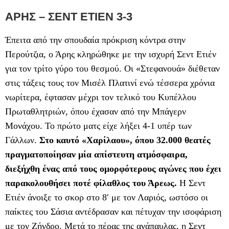
ΑΡΗΣ – ΣΕΝΤ ΕΤΙΕΝ 3-3
Έπειτα από την σπουδαία πρόκριση κόντρα στην
Περούτζια, ο Άρης κληρώθηκε με την ισχυρή Σεντ Ετιέν
για τον τρίτο γύρο του θεσμού. Οι «Στεφανουά» διέθεταν
στις τάξεις τους τον Μισέλ Πλατινί ενώ τέσσερα χρόνια
νωρίτερα, έφτασαν μέχρι τον τελικό του Κυπέλλου
Πρωταθλητριών, όπου έχασαν από την Μπάγερν
Μονάχου. Το πρώτο ματς είχε λήξει 4-1 υπέρ των
Γάλλων.
Στο καυτό «Χαρίλαου», όπου 32.000 θεατές
πραγματοποίησαν μία απίστευτη ατμόσφαιρα,
διεξήχθη ένας από τους ομορφότερους αγώνες που έχει
παρακολουθήσει ποτέ φίλαθλος του Άρεως.
Η Σεντ
Ετιέν άνοιξε το σκορ στο 8′ με τον Λαριός, ωστόσο οι
παίκτες του Σάσια αντέδρασαν και πέτυχαν την ισοφάριση
με τον Ζήνδρο. Μετά το πέρας της ανάπαυλας, η Σεντ