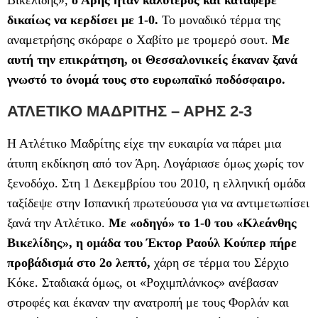
Βικελίδης»,
ο Άρης ήταν καλύτερος και κατάφερε
δικαίως να κερδίσει με 1-0.
Το μοναδικό τέρμα της
αναμετρήσης σκόραρε ο Χαβίτο με τρομερό σουτ.
Με
αυτή την επικράτηση, οι Θεσσαλονικείς έκαναν ξανά
γνωστό το όνομά τους στο ευρωπαϊκό ποδόσφαιρο.
ΑΤΛΕΤΙΚΟ ΜΑΔΡΙΤΗΣ – ΑΡΗΣ 2-3
Η Ατλέτικο Μαδρίτης είχε την ευκαιρία να πάρει μια
άτυπη εκδίκηση από τον Άρη. Λογάριασε όμως χωρίς τον
ξενοδόχο. Στη 1 Δεκεμβρίου του 2010, η ελληνική ομάδα
ταξίδεψε στην Ισπανική πρωτεύουσα για να αντιμετωπίσει
ξανά την Ατλέτικο.
Με «οδηγό» το 1-0 του «Κλεάνθης
Βικελίδης», η ομάδα του Έκτορ Ραούλ Κούπερ πήρε
προβάδισμά στο 2ο λεπτό,
χάρη σε τέρμα του Σέρχιο
Κόκε. Σταδιακά όμως, οι «Ροχιμπλάνκος» ανέβασαν
στροφές και έκαναν την ανατροπή με τους Φορλάν και