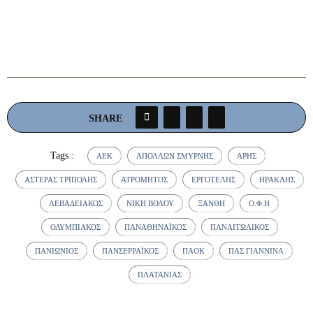
SHARE
Tags :
ΆΕΚ
ΑΠΌΛΛΩΝ ΣΜΎΡΝΗΣ
ΆΡΗΣ
ΑΣΤΈΡΑΣ ΤΡΊΠΟΛΗΣ
ΑΤΡΌΜΗΤΟΣ
ΕΡΓΟΤΈΛΗΣ
ΗΡΑΚΛΉΣ
ΛΕΒΑΔΕΙΑΚΌΣ
ΝΊΚΗ ΒΌΛΟΥ
ΞΆΝΘΗ
Ο.Φ.Η
ΟΛΥΜΠΙΑΚΌΣ
ΠΑΝΑΘΗΝΑΪΚΌΣ
ΠΑΝΑΙΤΩΛΙΚΌΣ
ΠΑΝΙΏΝΙΟΣ
ΠΑΝΣΕΡΡΑΪΚΌΣ
ΠΑΟΚ
ΠΑΣ ΓΙΆΝΝΙΝΑ
ΠΛΑΤΑΝΙΆΣ