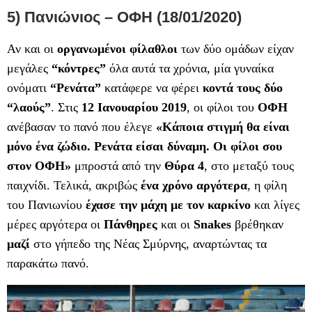
5) Πανιώνιος – ΟΦΗ (18/01/2020)
Αν και οι
οργανωμένοι φίλαθλοι
των δύο ομάδων είχαν
μεγάλες
“κόντρες”
όλα αυτά τα χρόνια, μία γυναίκα
ονόματι
“Ρενάτα”
κατάφερε να φέρει
κοντά τους δύο
“λαούς”
. Στις
12 Ιανουαρίου 2019
, οι φίλοι του
ΟΦΗ
ανέβασαν το πανό που έλεγε
«Κάποια στιγμή θα είναι
μόνο ένα ζώδιο. Ρενάτα είσαι δύναμη. Οι φίλοι σου
στον ΟΦΗ»
μπροστά από την
Θύρα 4
, στο μεταξύ τους
παιχνίδι. Τελικά, ακριβώς
ένα χρόνο αργότερα
, η φίλη
του Πανιωνίου
έχασε την μάχη με τον καρκίνο
και λίγες
μέρες αργότερα οι
Πάνθηρες
και οι
Snakes
βρέθηκαν
μαζί
στο γήπεδο της Νέας Σμύρνης, αναρτώντας τα
παρακάτω πανό.