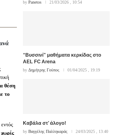
by
Panetos
21/03/2026 , 10:54
ξανά
“Βυσσινί” μαθήματα κερκίδας στο
AEL FC Arena
ς
by
Δημήτρης Γούπος
01/04/2025 , 19:19
τική
ία θέση
ε το
Καβάλα στ’ άλογο!
 εντός
by
Βαγγέλης Παλληκαράς
24/03/2025 , 13:40
 χωρίς