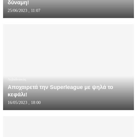
δύναμη!
25/06/2023 , 11:07
Λεβαδειακός
Αποχαιρετά την Superleague με ψηλά το
κεφάλι!
16/05/2023 , 18:00