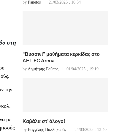
by
Panetos
21/03/2026 , 10:54
δο στη
“Βυσσινί” μαθήματα κερκίδας στο
AEL FC Arena
ου
by
Δημήτρης Γούπος
01/04/2025 , 19:19
ούς.
υν την
γκολ.
ωνα με
Καβάλα στ’ άλογο!
 μισούς
by
Βαγγέλης Παλληκαράς
24/03/2025 , 13:40