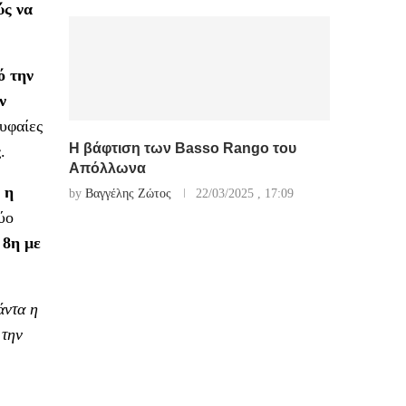
ύς να
ό την
ν
ρυφαίες
Η βάφτιση των Basso Rango του
.
Απόλλωνα
 η
by
Βαγγέλης Ζώτος
22/03/2025 , 17:09
ύο
 8η με
άντα η
 την