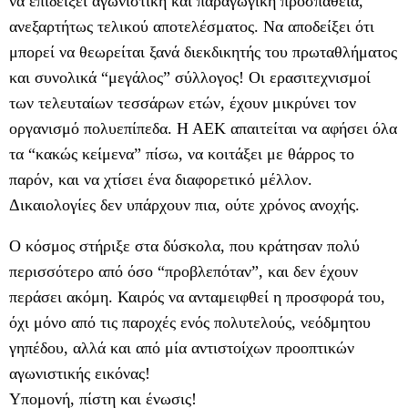
να επιδείξει αγωνιστική και παραγωγική προσπάθεια,
ανεξαρτήτως τελικού αποτελέσματος. Να αποδείξει ότι
μπορεί να θεωρείται ξανά διεκδικητής του πρωταθλήματος
και συνολικά “μεγάλος” σύλλογος! Οι ερασιτεχνισμοί
των τελευταίων τεσσάρων ετών, έχουν μικρύνει τον
οργανισμό πολυεπίπεδα. Η ΑΕΚ απαιτείται να αφήσει όλα
τα “κακώς κείμενα” πίσω, να κοιτάξει με θάρρος το
παρόν, και να χτίσει ένα διαφορετικό μέλλον.
Δικαιολογίες δεν υπάρχουν πια, ούτε χρόνος ανοχής.
Ο κόσμος στήριξε στα δύσκολα, που κράτησαν πολύ
περισσότερο από όσο “προβλεπόταν”, και δεν έχουν
περάσει ακόμη. Καιρός να ανταμειφθεί η προσφορά του,
όχι μόνο από τις παροχές ενός πολυτελούς, νεόδμητου
γηπέδου, αλλά και από μία αντιστοίχων προοπτικών
αγωνιστικής εικόνας!
Υπομονή, πίστη και ένωσις!