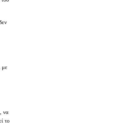
δεν
ι με
, να
ί το