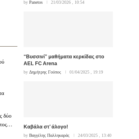
by
Panetos
21/03/2026 , 10:54
“Βυσσινί” μαθήματα κερκίδας στο
ού
AEL FC Arena
by
Δημήτρης Γούπος
01/04/2025 , 19:19
τα
ς δύο
ριτος…
Καβάλα στ’ άλογο!
by
Βαγγέλης Παλληκαράς
24/03/2025 , 13:40