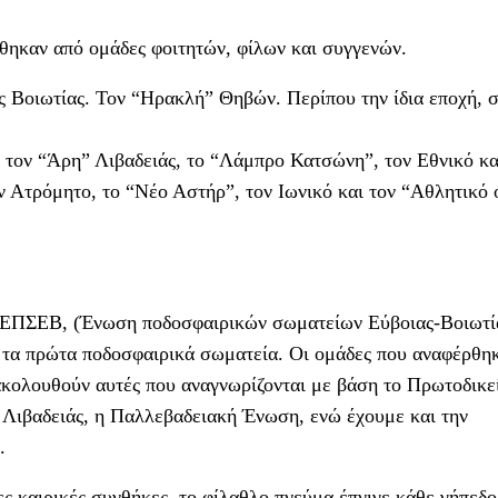
ήθηκαν από ομάδες φοιτητών, φίλων και συγγενών.
ς Βοιωτίας. Τον “Ηρακλή” Θηβών. Περίπου την ίδια εποχή, 
 τον “Άρη” Λιβαδειάς, το “Λάμπρο Κατσώνη”, τον Εθνικό κα
ν Ατρόμητο, το “Νέο Αστήρ”, τον Ιωνικό και τον “Αθλητικό 
η ΕΠΣΕΒ, (Ένωση ποδοσφαιρικών σωματείων Εύβοιας-Βοιωτία
αι τα πρώτα ποδοσφαιρικά σωματεία. Οι ομάδες που αναφέρθη
ακολουθούν αυτές που αναγνωρίζονται με βάση το Πρωτοδικε
ς Λιβαδειάς, η Παλλεβαδειακή Ένωση, ενώ έχουμε και την
.
ες καιρικές συνθήκες, το φίλαθλο πνεύμα έπνιγε κάθε γήπεδο