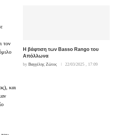
σε
ι τον
Η βάφτιση των Basso Rango του
όμιλο
Απόλλωνα
by
Βαγγέλης Ζώτος
22/03/2025 , 17:09
ς), και
καν
ίο
 του