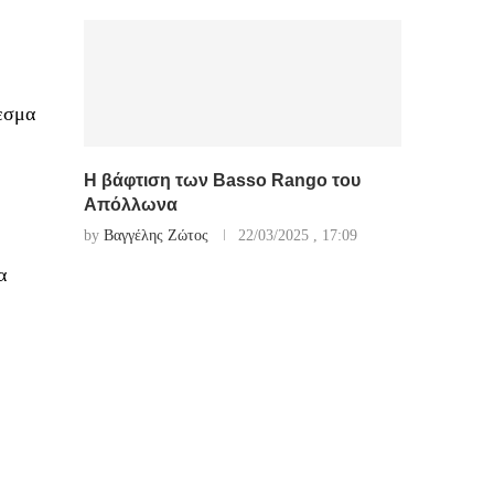
εσμα
Η βάφτιση των Basso Rango του
Απόλλωνα
by
Βαγγέλης Ζώτος
22/03/2025 , 17:09
α