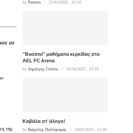
by
Panetos
21/03/2026 , 10:54
ασε σε
“Βυσσινί” μαθήματα κερκίδας στο
AEL FC Arena
by
Δημήτρης Γούπος
01/04/2025 , 19:19
ων
Καβάλα στ’ άλογο!
κη της
by
Βαγγέλης Παλληκαράς
24/03/2025 , 13:40