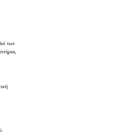
δοί των
ιτήρια,
τική
ς.