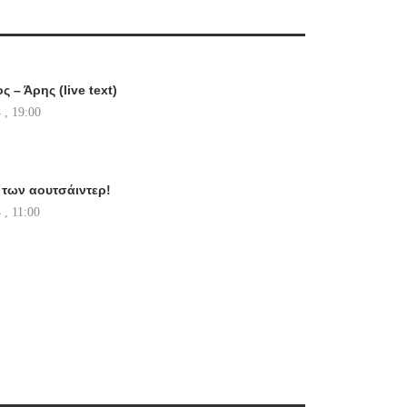
 – Άρης (live text)
 , 19:00
 των αουτσάιντερ!
 , 11:00