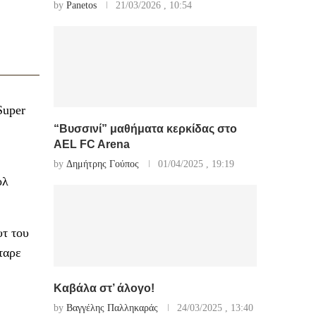
by
Panetos
21/03/2026 , 10:54
Super
“Βυσσινί” μαθήματα κερκίδας στο
AEL FC Arena
by
Δημήτρης Γούπος
01/04/2025 , 19:19
ολ
υτ του
ταρε
Καβάλα στ’ άλογο!
by
Βαγγέλης Παλληκαράς
24/03/2025 , 13:40