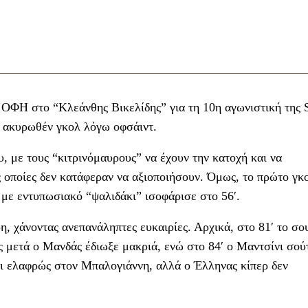
 ΟΦΗ στο “Κλεάνθης Βικελίδης” για τη 10η αγωνιστική της 
να ακυρωθέν γκολ λόγω οφσάιντ.
υ, με τους “κιτρινόμαυρους” να έχουν την κατοχή και να
ις οποίες δεν κατάφεραν να αξιοποιήσουν. Όμως, το πρώτο γκ
με εντυπωσιακό “ψαλιδάκι” ισοφάρισε στο 56′.
, χάνοντας ανεπανάληπτες ευκαιρίες. Αρχικά, στο 81′ το σο
 μετά ο Μανδάς έδιωξε μακριά, ενώ στο 84′ ο Μαντσίνι σού
ει ελαφρώς στον Μπαλογιάννη, αλλά ο Έλληνας κίπερ δεν