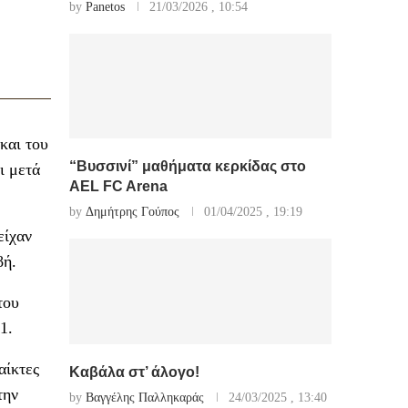
by
Panetos
21/03/2026 , 10:54
και του
“Βυσσινί” μαθήματα κερκίδας στο
ι μετά
AEL FC Arena
by
Δημήτρης Γούπος
01/04/2025 , 19:19
είχαν
βή.
του
1.
αίκτες
Καβάλα στ’ άλογο!
την
by
Βαγγέλης Παλληκαράς
24/03/2025 , 13:40