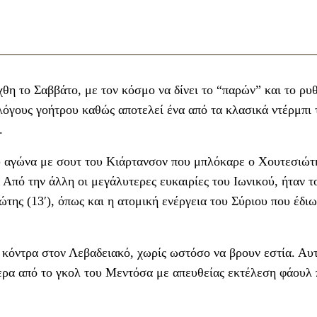
χθη το Σαββάτο, με τον κόσμο να δίνει το “παρών” και το ρυ
λόγους γοήτρου καθώς αποτελεί ένα από τα κλασικά ντέρμπι
.
υ αγώνα με σουτ του Κιάρτανσον που μπλόκαρε ο Χουτεσιώτη
. Από την άλλη οι μεγάλυτερες ευκαιρίες του Ιωνικού, ήταν τ
της (13′), όπως και η ατομική ενέργεια του Σύριου που έδιω
ι κόντρα στον Λεβαδειακό, χωρίς ωστόσο να βρουν εστία. Αυ
ερα από το γκολ του Μεντόσα με απευθείας εκτέλεση φάουλ