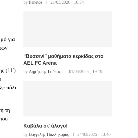
by
Panetos
21/03/2026 , 10:54
θμό για
 των
“Βυσσινί” μαθήματα κερκίδας στο
AEL FC Arena
ς (11′)
by
Δημήτρης Γούπος
01/04/2025 , 19:19
ο
ξε πάλι
τή τη
 που
Καβάλα στ’ άλογο!
by
Βαγγέλης Παλληκαράς
24/03/2025 , 13:40