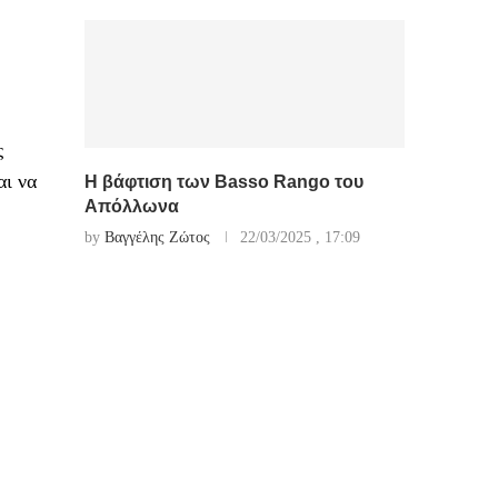
ς
αι να
Η βάφτιση των Basso Rango του
Απόλλωνα
by
Βαγγέλης Ζώτος
22/03/2025 , 17:09