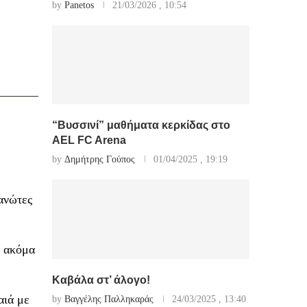
by
Panetos
21/03/2026 , 10:54
“Βυσσινί” μαθήματα κερκίδας στο
AEL FC Arena
by
Δημήτρης Γούπος
01/04/2025 , 19:19
ανώτες
ς ακόμα
Καβάλα στ’ άλογο!
αιά με
by
Βαγγέλης Παλληκαράς
24/03/2025 , 13:40