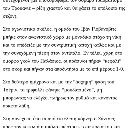
συνεχόμενοι (με αποκορύφωμα τον σοβαρό τραυματισμό
του Τρουαγιέ – ρίξη χιαστού και θα χάσει το υπόλοιπο της
σεζόν).
Στο αγωνιστικό σκέλος, η ομάδα του Ιβάν Γιοβάνοβιτς
μπήκε στον αγωνιστικό χώρο με μοναδικό στόχο τη νίκη
και το απέδειξε με την συντριπτική κατοχή καθώς και με
την συνεχόμενη πίεση στον αντίπαλο. Εν τέλει, χάρη στο
όμορφο γκολ του Παλάσιος, οι πράσινοι πήραν “κεφάλι”
στο σκορ και πήγαν στα αποδυτήρια με το επί μέρους 1-0.
Στο δεύτερο ημίχρονο και με την “άσχημη” φάση του
Τσέριν, το τριφύλλι φάνηκε “μουδιασμένο”, μη
μπορώντας να ελέγξει πλήρως τον ρυθμό και κάνοντας
αρκετά λάθη.
Στη συνέχεια, έπειτα από εκτέλεση κόρνερ ο Σάντσες
πήρε την κεφαλιά η μπάλα επέστρεψε στα πόδια του και